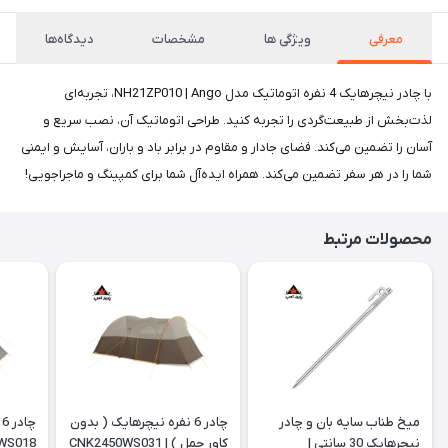
معرفی
ویژگی ها
مشخصات
دیدگاه‌ها
با چادر نیچرهایک 4 نفره اتوماتیک مدل NH21ZP010 | Ango، تجربه‌ای
لذت‌بخش از طبیعت‌گردی را تجربه کنید. طراحی اتوماتیک آن، نصب سریع و
آسان را تضمین می‌کند. فضای جادار و مقاوم در برابر باد و باران، آسایش و ایمنی
شما را در هر سفر تضمین می‌کند. همراه ایده‌آل شما برای کمپینگ و ماجراجویی!
محصولات مرتبط
میخ طناب سایه بان و چادر
چادر 6 نفره نیچرهایک ( بدون
چ
نیچرهایک 30 سانتی |
کاور حمل ) | CNK2450WS031
WS018