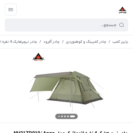
پاییز کمپ
/
چادر کمپینگ و کوهنوردی
/
چادر آفرود
/
چادر نیچرهایک 4 نفره اتوماتیک مدل NH21ZP010 | Ango