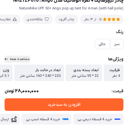
چادر نیچرهایک 4 نفره اتوماتیک مدل NH21ZP010 | Ango
Naturehike UPF 50+ Ango pop up tent for 4 man (with hall pole)
چادر آفرود
علاقه‌مندی
مقایسه
از 14 نظر
رنگ
سبز
خاکی
ویژگی‌ها
مشاهده همه
ظرفیت
ابعاد بسته بندی
ابعاد در حالت باز
وزن
4 نفر
22 * 95 سانتی متر
220 * 240 * 160 سانتی متر
5.1 کیلو گرم
28,000,000
قیمت:
تومان
افزودن به سبدخرید
خرید 4 قسطه دیجی پی
خرید 4 قسطه اسنپ پی
ارسال 