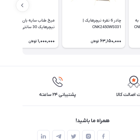
چادر نیچرهایک مدل ویلیج 6 به
چادر 6 نفره نیچرهایک |
میخ طناب سایه بان و چادر
CNK2450WS031
نیچرهایک 30 سانتی |
CNH22ZP018
1,000,000
63,150,000
تومان
تومان
اصالت کالا
پشتیبانی ۲۴ ساعته
همراه ما باشید!