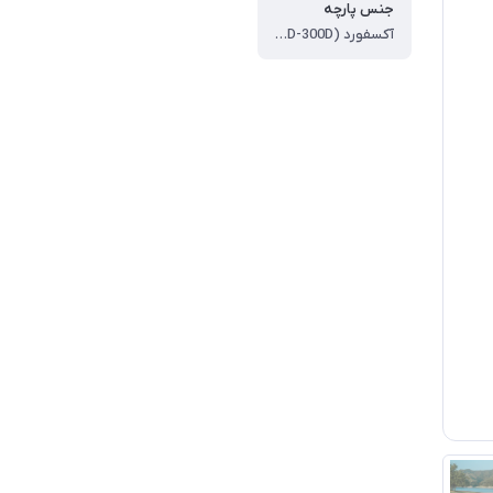
جنس پارچه
آکسفورد (190T-150D-300D)