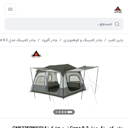
پاییز کمپ
/
چادر کمپینگ و کوهنوردی
/
چادر آفرود
/
چادر کمپینگ مدل Cape 8.3 نیچرهایک | CNK2350WS014