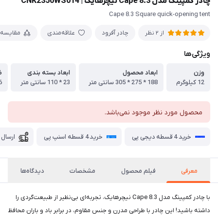
چادر کمپینگ مدل Cape 8.3 نیچرهایک | CNK2350WS014
Cape 8.3 Square quick-opening tent
چادر آفرود
علاقه‌مندی
مقایسه
از 2 نظر
ویژگی‌ها
وزن
ابعاد محصول
ابعاد بسته بندی
ظ
12 کیلوگرم
188 * 275 * 305 سانتی متر
23 * 110 سانتی متر
6 ن
محصول مورد نظر موجود نمی‌باشد.
خرید 4 قسطه دیجی پی
خرید 4 قسطه اسنپ پی
ارسال 
معرفی
فیلم محصول
مشخصات
دیدگاه‌ها
با چادر کمپینگ مدل Cape 8.3 نیچرهایک، تجربه‌ای بی‌نظیر از طبیعت‌گردی را
داشته باشید! این چادر با طراحی مدرن و جنس مقاوم، در برابر باد و باران محافظ