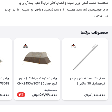
شماست. نصب آسان، وزن سبک و فضای کافی برای 5 نفر، ایده‌آل برای
ماجراجویی‌های شماست. فرصت را از دست ندهید و راحتی و امنیت را با این چادر
تجربه کنید!
محصولات مرتبط
میخ طناب سایه بان و چادر
چادر 6 نفره نیچرهایک ( بدون
چ
نیچرهایک 30 سانتی |
کاور حمل ) | CNK2450WS031
WS018
NH19PJ014
60,120,000
50,000
57,720,000
1,000,000
4٪
تومان
تومان