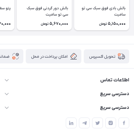
بالش بادی فوق سبک سی تو
بالش دور گردنی فوق سبک
پتو سف
سامیت
سی تو سامیت
30,000
5,670,000
5,150,000
تومان
تومان
امکان پرداخت در محل
ضمانت
تحویل اکسپرس
اطلاعات تماس
02166456492 - 09121933405
دسترسی سریع
info@paeezcamp.ir
خرید کیسه خواب
دسترسی سریع
تهران،ضلع شرقی میدان منیریه،پلاک5،واحد2 ( از ساعت 10 تا 17 )
میز تاشو
چادر سرخپوستی
حتما با هماهنگی قبلی
چادر بادی
صندلی تاشو