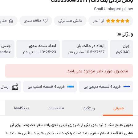
بالش گردنی بلک داگ | CBD2300WS011
Snail U-shaped pillow
بالش مسافرتی
علاقه‌مندی
مقای
از 1 نظر
ویژگی‌ها
وزن
ابعاد در حالت باز
ابعاد بسته بندی
جنس ب
340 گرم
27*27*10.5 سانتی متر
23*25*10 سانتی متر
محصول مورد نظر موجود نمی‌باشد.
خرید 4 قسطه دیجی پی
خرید 4 قسطه اسنپ پی
ارسال 
معرفی
ویژگیها
مشخصات
دیدگاه‌ها
بدون هیچ شک و تردیدی یکی از ضروری ترین تجهیزات سفر خصوصا برای آن
هایی که قصد انجام سفری بلند مدت را کرده اند، بالش های مسافرتی هستند.با