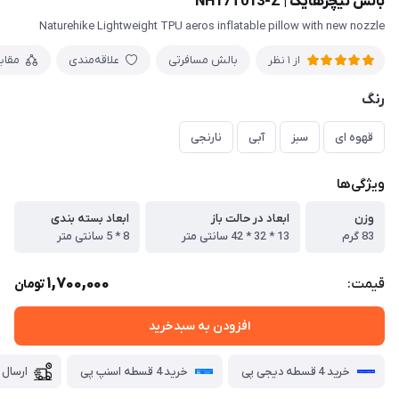
بالش نیچرهایک | NH17T013-Z
Naturehike Lightweight TPU aeros inflatable pillow with new nozzle
بالش مسافرتی
علاقه‌مندی
مقای
از 1 نظر
رنگ
قهوه ای
سبز
آبی
نارنجی
ویژگی‌ها
وزن
ابعاد در حالت باز
ابعاد بسته بندی
83 گرم
13 * 32 * 42 سانتی متر
8 * 5 سانتی متر
1,700,000
قیمت:
تومان
افزودن به سبدخرید
خرید 4 قسطه دیجی پی
خرید 4 قسطه اسنپ پی
ارسال 