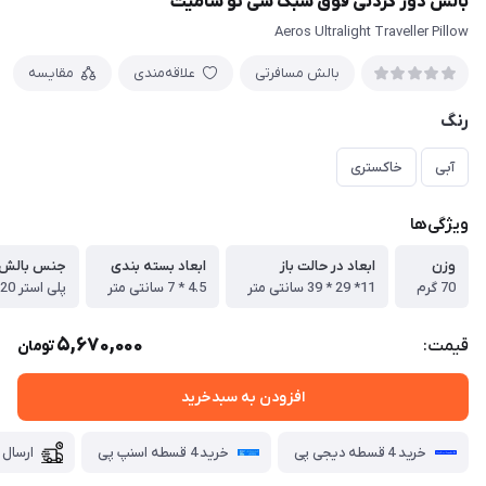
بالش دور گردنی فوق سبک سی تو سامیت
Aeros Ultralight Traveller Pillow
بالش مسافرتی
علاقه‌مندی
مقایسه
رنگ
آبی
خاکستری
ویژگی‌ها
وزن
ابعاد در حالت باز
ابعاد بسته بندی
جنس بالش
70 گرم
11* 29 * 39 سانتی متر
4.5 * 7 سانتی متر
پلی استر 20 Denier®
5,670,000
قیمت:
تومان
افزودن به سبدخرید
خرید 4 قسطه دیجی پی
خرید 4 قسطه اسنپ پی
ارسال 