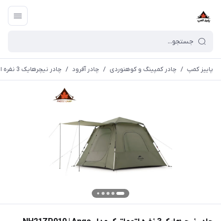
پاییز کمپ
/
چادر کمپینگ و کوهنوردی
/
چادر آفرود
/
چادر نیچرهایک 3 نفره اتوماتیک مدل NH21ZP010 | Ango