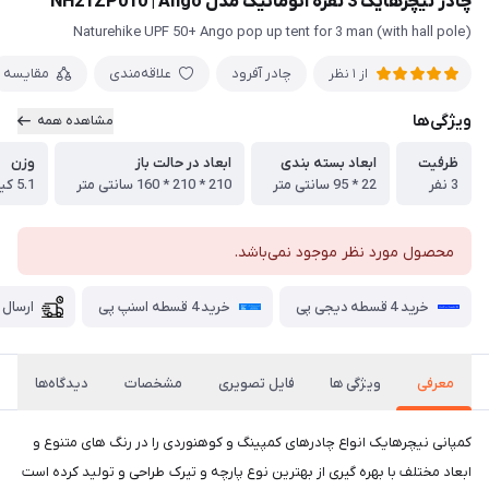
چادر نیچرهایک 3 نفره اتوماتیک مدل NH21ZP010 | Ango
Naturehike UPF 50+ Ango pop up tent for 3 man (with hall pole)
چادر آفرود
علاقه‌مندی
مقایسه
از 1 نظر
ویژگی‌ها
مشاهده همه
ظرفیت
ابعاد بسته بندی
ابعاد در حالت باز
وزن
3 نفر
22 * 95 سانتی متر
210 * 210 * 160 سانتی متر
5.1 کیلو گرم
محصول مورد نظر موجود نمی‌باشد.
خرید 4 قسطه دیجی پی
خرید 4 قسطه اسنپ پی
ارسال 
معرفی
ویژگی ها
فایل تصویری
مشخصات
دیدگاه‌ها
کمپانی نیچرهایک انواع چادرهای کمپینگ و کوهنوردی را در رنگ های متنوع و
ابعاد مختلف با بهره گیری از بهترین نوع پارچه و تیرک طراحی و تولید کرده است