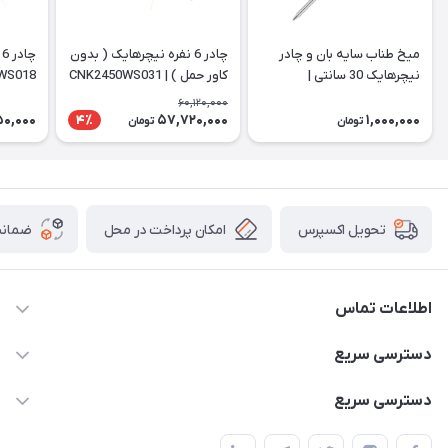
میخ طناب سایه بان و چادر
چادر 6 نفره نیچرهایک ( بدون
چ
نیچرهایک 30 سانتی |
کاور حمل ) | CNK2450WS031
WS018
NH19PJ014
60,120,000
50,000
57,720,000
1,000,000
4٪
تومان
تومان
امکان پرداخت در محل
ضمانت
تحویل اکسپرس
اطلاعات تماس
02166456492 - 09121933405
دسترسی سریع
info@paeezcamp.ir
خرید کیسه خواب
دسترسی سریع
تهران،ضلع شرقی میدان منیریه،پلاک5،واحد2 ( از ساعت 10 تا 17 )
میز تاشو
چادر سرخپوستی
حتما با هماهنگی قبلی