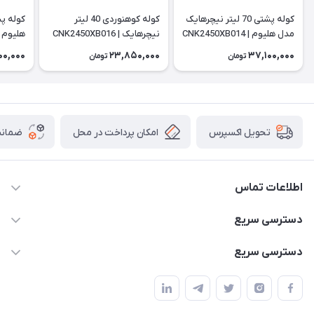
کوله پشتی 70 لیتر نیچرهایک
کوله کوهنوردی 40 لیتر
کوله پ
مدل هلیوم | CNK2450XB014
نیچرهایک | CNK2450XB016
BB012
00,000
23,850,000
37,100,000
تومان
تومان
امکان پرداخت در محل
ضمانت
تحویل اکسپرس
اطلاعات تماس
02166456492 - 09121933405
دسترسی سریع
info@paeezcamp.ir
خرید کیسه خواب
دسترسی سریع
تهران،ضلع شرقی میدان منیریه،پلاک5،واحد2 ( از ساعت 10 تا 17 )
میز تاشو
چادر سرخپوستی
حتما با هماهنگی قبلی
چادر بادی
صندلی تاشو