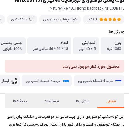
کوله پشتی کوهنوردی نیچرهایک 40 لیتری | NH20BB113
Naturehike 40L Hiking backpack NH20BB113
کوله پشتی کوهنوردی
علاقه‌مندی
از 1 نظر
ویژگی‌ها
وزن
گنجایش
ابعاد
جنس پوشش
1060 گرم
5 + 40 لیتر
18 * 26 * 56 سانتی متر
100% نایلون
محصول مورد نظر موجود نمی‌باشد.
خرید 4 قسطه دیجی پی
خرید 4 قسطه اسنپ پی
ارسال 
معرفی
ویژگی ها
مشخصات
دیدگاه‌ها
این کوله‌پشتی کوهنوردی دارای جیب‌هایی در موقعیت‌های مختلف برای راحتی
در هنگام کوهنوردی است و دارای کاور باران است. این کوله‌پشتی نه تنها برای