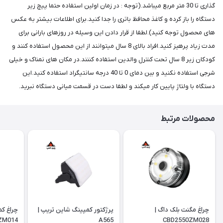
گذاری تا 30 متر مربع میباشد.(توجه : در زمان اولین استفاده حتما پیچ زیر
دستگاه را باز کرده و کاغذ محافظ باتری را جدا کنید.برای اطلاعات بیشتر به عکس
های محصول توجه کنید).لطفا از قرار دادن این وسیله در روزهای بارانی برای
مدت زیاد پرهیز کنید.افراد بالای 8 سال میتوانند از این محصول استفاده کنند و
کودکان زیر 8 سال تحت کنترل والدین استفاده کننند.در مکان های نمناک و خیلی
شرجی استفاده نکنید و بین دمای 0 تا 40 درجه سانتیگراد استفاده کنید.این
دستگاه با ولتاژ پایین کار میکند و لطفا دست در قسمت میانی دستگاه نبرید.
محصولات مرتبط
چراغ مگنت بلک داگ |
پرژکتور کمپینگ شاین تریپ |
چراغ کم
ZM014
A565
CBD2550ZM028