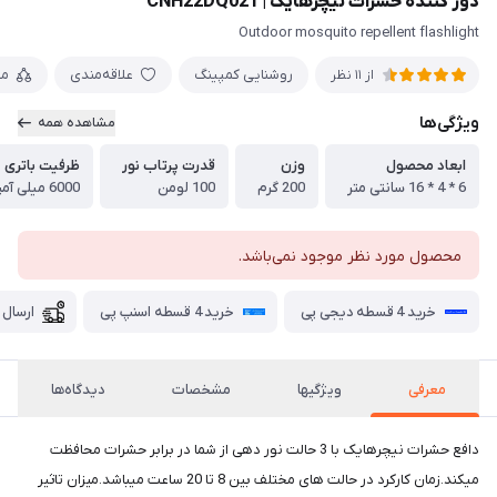
دور کننده حشرات نیچرهایک | CNH22DQ021
Outdoor mosquito repellent flashlight
روشنایی کمپینگ
علاقه‌مندی
مق
از 11 نظر
ویژگی‌ها
مشاهده همه
ابعاد محصول
وزن
قدرت پرتاب نور
ظرفیت باتری
6 * 4 * 16 سانتی متر
200 گرم
100 لومن
6000 میلی آمپر ساعت
محصول مورد نظر موجود نمی‌باشد.
خرید 4 قسطه دیجی پی
خرید 4 قسطه اسنپ پی
ارسال 
معرفی
ویژگیها
مشخصات
دیدگاه‌ها
دافع حشرات نیچرهایک با 3 حالت نور دهی از شما در برابر حشرات محافظت
میکند.زمان کارکرد در حالت های مختلف بین 8 تا 20 ساعت میباشد.میزان تاثیر