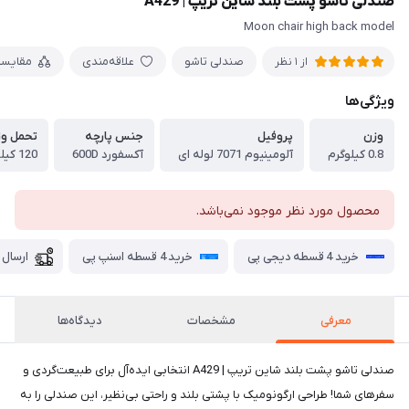
صندلی تاشو پشت بلند شاین تریپ | A429
Moon chair high back model
صندلی تاشو
علاقه‌مندی
مقایس
از 1 نظر
ویژگی‌ها
وزن
پروفیل
جنس پارچه
تحمل و
0.8 کیلوگرم
آلومینیوم 7071 لوله ای
آکسفورد 600D
120 کیلوگرم
محصول مورد نظر موجود نمی‌باشد.
خرید 4 قسطه دیجی پی
خرید 4 قسطه اسنپ پی
ارسال 
معرفی
مشخصات
دیدگاه‌ها
صندلی تاشو پشت بلند شاین تریپ | A429 انتخابی ایده‌آل برای طبیعت‌گردی و
سفرهای شما! طراحی ارگونومیک با پشتی بلند و راحتی بی‌نظیر، این صندلی را به