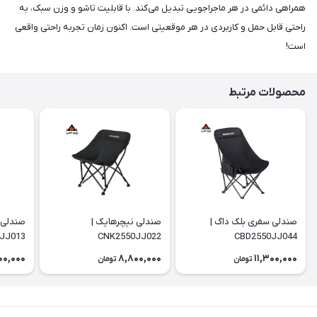
همراهی دائمی در هر ماجراجویی تبدیل می‌کند. با قابلیت تاشو و وزن سبک، به
راحتی قابل حمل و کاربردی در هر موقعیتی است. اکنون زمان تجربه راحتی واقعی
است!
محصولات مرتبط
صندلی سفری بلک داگ |
صندلی نیچرهایک |
صندلی 
JJ013
CNK2550JJ022
CBD2550JJ044
00,000
8,800,000
11,300,000
تومان
تومان