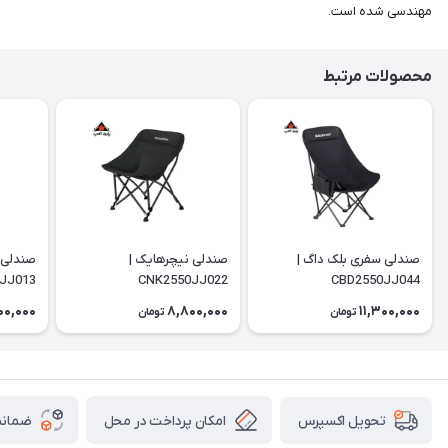
مهندسی شده است.
محصولات مرتبط
صندلی سفری بلک داگ |
صندلی نیچرهایک |
صندلی 
JJ013
CNK2550JJ022
CBD2550JJ044
00,000
8,800,000
11,300,000
تومان
تومان
امکان پرداخت در محل
ضمانت
تحویل اکسپرس