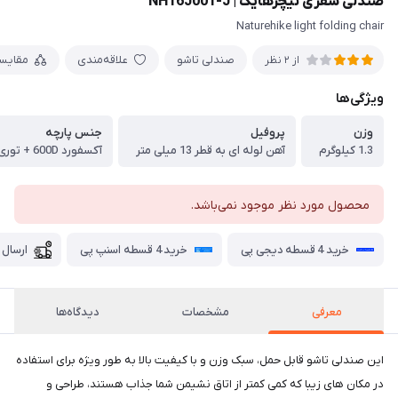
صندلی سفری نیچرهایک | NH16J001-J
Naturehike light folding chair
صندلی تاشو
علاقه‌مندی
مقایس
از 2 نظر
ویژگی‌ها
وزن
پروفیل
جنس پارچه
1.3 کیلوگرم
آهن لوله ای به قطر 13 میلی متر
آکسفورد 600D + توری تنفس پذیر + نخ پنبه
محصول مورد نظر موجود نمی‌باشد.
خرید 4 قسطه دیجی پی
خرید 4 قسطه اسنپ پی
ارسال 
معرفی
مشخصات
دیدگاه‌ها
این صندلی تاشو قابل حمل، سبک وزن و با کیفیت بالا به طور ویژه برای استفاده
در مکان های زیبا که کمی کمتر از اتاق نشیمن شما جذاب هستند، طراحی و