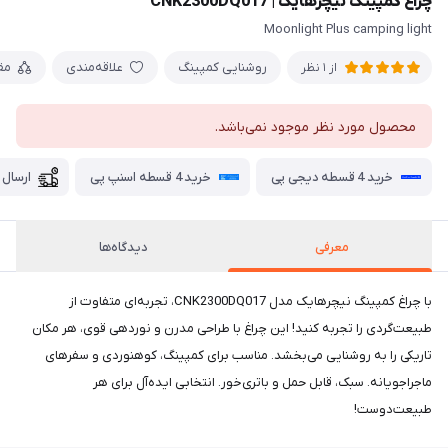
چراغ کمپینگ نیچرهایک | CNK2300DQ017
Moonlight Plus camping light
روشنایی کمپینگ
علاقه‌مندی
مق
از 1 نظر
محصول مورد نظر موجود نمی‌باشد.
خرید 4 قسطه دیجی پی
خرید 4 قسطه اسنپ پی
ارسال 
معرفی
دیدگاه‌ها
با چراغ کمپینگ نیچرهایک مدل CNK2300DQ017، تجربه‌ای متفاوت از
طبیعت‌گردی را تجربه کنید! این چراغ با طراحی مدرن و نوردهی قوی، هر مکان
تاریکی را به روشنایی می‌بخشد. مناسب برای کمپینگ، کوهنوردی و سفرهای
ماجراجویانه. سبک، قابل حمل و باتری‌خور. انتخابی ایده‌آل برای هر
طبیعت‌دوست!