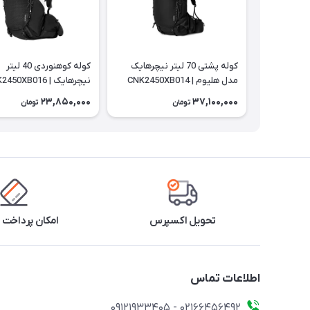
کوله پشتی 70 لیتر نیچرهایک
کوله کوهنوردی 40 لیتر
مدل هلیوم | CNK2450XB014
نیچرهایک | CNK2450XB016
23,850,000
37,100,000
تومان
تومان
تحویل اکسپرس
امکان پرداخت 
اطلاعات تماس
02166456492 - 09121933405