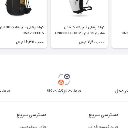
کوله پشتی نیچرهایک مدل
کوله پشتی نیچرهایک 30
هلیوم 15 لیتر | CNK2300BB012
CNK2300016
16,350,000
7,600,000
تومان
تومان
در محل
ضمانت بازگشت کالا
ضمانت 
دسترسی سریع
دسترسی سریع
خرید کیسه خواب
چادر سرخپوستی