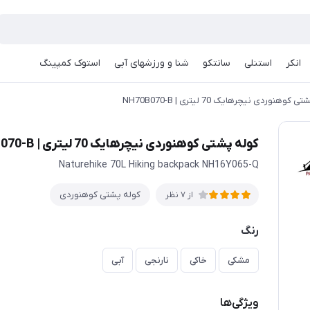
انکر
استنلی
سانتکو
شنا و ورزشهای آبی
استوک کمپینگ
کوهنوردی نیچرهایک 70 لیتری | NH70B070-B
کوله پشتی کوهنوردی نیچرهایک 70 لیتری | NH70B070-B
Naturehike 70L Hiking backpack NH16Y065-Q
کوله پشتی کوهنوردی
از 7 نظر
رنگ
مشکی
خاکی
نارنجی
آبی
ویژگی‌ها