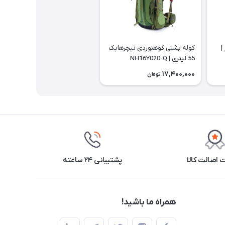
 لیتر |
کوله پشتی کوهنوردی نیچرهایک
55 لیتری | NH16Y020-Q
17,400,000
تومان
اصالت کالا
پشتیبانی ۲۴ ساعته
همراه ما باشید!