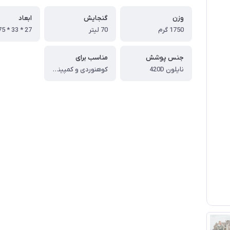
وزن
گنجایش
ابعاد
1750 گرم
70 لیتر
جنس پوشش
مناسب برای
نایلون 420D
کوهنوردی و کمپینگ ، ترکینگ و هایکینگ