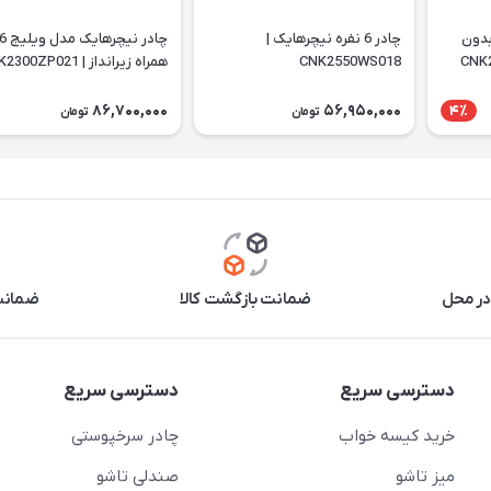
 بدون
چادر 6 نفره نیچرهایک |
CNK2550WS018
همراه زیرانداز | CNK2300ZP021
86,700,000
56,950,000
4٪
تومان
تومان
در محل
ضمانت بازگشت کالا
ضمانت 
دسترسی سریع
دسترسی سریع
خرید کیسه خواب
چادر سرخپوستی
میز تاشو
صندلی تاشو