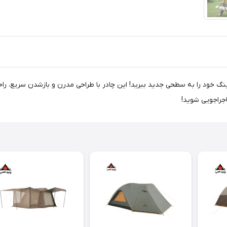
ک 3 نفره مدل آنگو | CNK2450WS021، تجربه کمپینگ خود را به سطحی جدید ببرید! این چادر با طراحی مدر
ماجراجویی شوید!