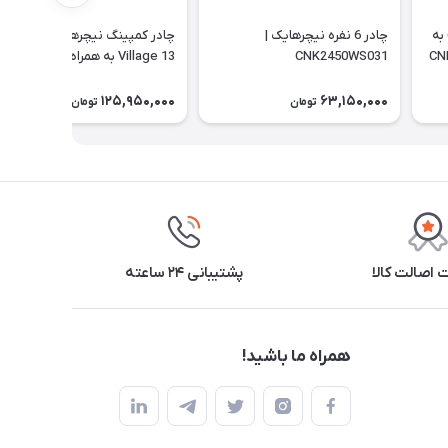
چادر نیچرهایک مدل ویلیج 6 به
چادر 6 نفره نیچرهایک |
چادر کمپینگ نیچرهایک مدل
CNK2450WS031
Village 13 به همراه زیر انداز |
CNH22ZP004
125,950,000
63,150,000
تومان
تومان
اصالت کالا
پشتیبانی ۲۴ ساعته
همراه ما باشید!