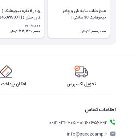
میخ طناب سایه بان و چادر
چادر 6 نفره نیچرهایک (
نیچرهایک 30 سانتی |
کاور حمل ) | CNK2450WS031
NH19PJ014
60,120,000
57,720,000
1,000,000
تومان
تومان
تحویل اکسپرس
امکان پرداخت 
اطلاعات تماس
02166456492 - 09121933405
info@paeezcamp.ir