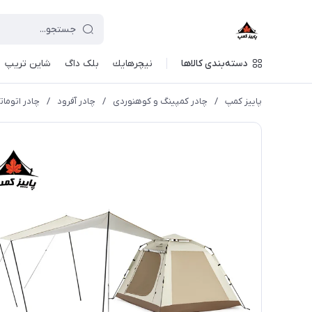
دسته‌بندی کالاها
نيچرهايك
بلک داگ
شاین تریپ
پاییز کمپ
/
چادر کمپینگ و کوهنوردی
/
چادر آفرود
/
چادر اتوماتیک 3 نفره مدل آنگو ( سایبان بلند 