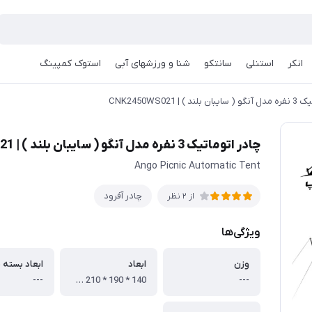
انکر
استنلی
سانتکو
شنا و ورزشهای آبی
استوک کمپینگ
) | CNK2450WS021
چادر اتوماتیک 3 نفره مدل آنگو ( سایبان بلند ) | CNK2450WS021
Ango Picnic Automatic Tent
چادر آفرود
از 2 نظر
ویژگی‌ها
وزن
ابعاد
ابعاد بسته 
---
140 * 190 * 210 سانتی متر
---