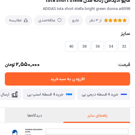
مایو آدیداس زنانه مدل tuta short stella
ADIDAS tuta short stella bright green donna ai8598
مايو
علاقه‌مندی
مقایسه
از 3 نظر
سایز
40
38
36
34
32
2,550,000
قیمت:
تومان
افزودن به سبدخرید
خرید 4 قسطه دیجی پی
خرید 4 قسطه اسنپ پی
ارسال 
راهنمای سایز
دیدگاه‌ها