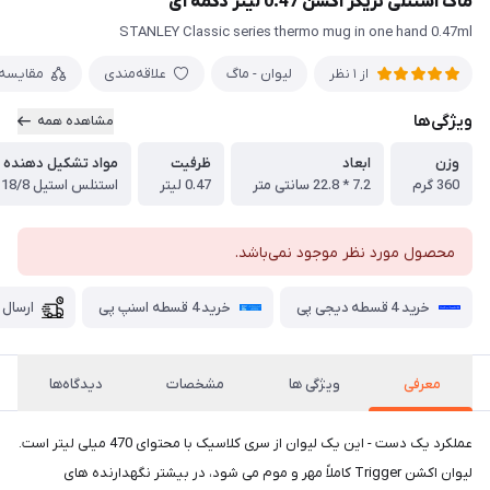
ماگ استنلی تریگر اکشن 0.47 لیتر دکمه ای
STANLEY Classic series thermo mug in one hand 0.47ml
لیوان - ماگ
علاقه‌مندی
مقایسه
از 1 نظر
ویژگی‌ها
مشاهده همه
وزن
ابعاد
ظرفیت
مواد تشکیل دهنده
360 گرم
7.2 * 22.8 سانتی متر
0.47 لیتر
استنلس استیل 18/8
محصول مورد نظر موجود نمی‌باشد.
خرید 4 قسطه دیجی پی
خرید 4 قسطه اسنپ پی
ارسال 
معرفی
ویژگی ها
مشخصات
دیدگاه‌ها
عملکرد یک دست - این یک لیوان از سری کلاسیک با محتوای 470 میلی لیتر است.
لیوان اکشن Trigger کاملاً مهر و موم می شود، در بیشتر نگهدارنده های