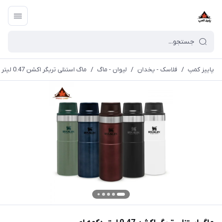
پاییز کمپ
/
فلاسک - یخدان
/
لیوان - ماگ
/
ماگ استنلی تریگر اکشن 0.47 لیتر دکمه ای