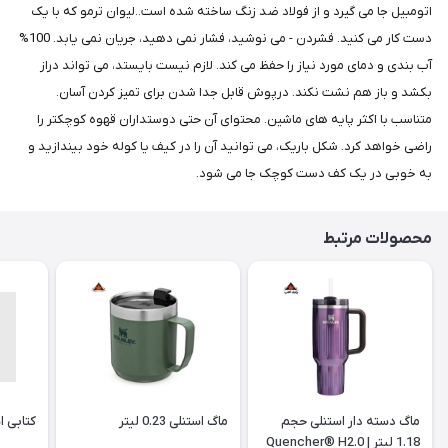
اتومبیل جا می گیرد و از فولاد ضد زنگ ساخته شده است..لیوان ترمو که با یک
دست کار می کنید. فشردن - می نوشید، فشار نمی دهید، جریان نمی یابد. 100%
آب بندی و دمای مورد نیاز را حفظ می کند. لازم نیست بایستد، می تواند دراز
بکشد و باز هم نشت نکند. درپوش قابل جدا شدن برای تمیز کردن آسان.
متناسب با اکثر پایه های ماشین. محتوای آن حتی دوستداران قهوه کوچکتر را
راضی خواهد کرد. شکل باریک، می توانید آن را در کیف یا کوله خود بیندازید و
به خوبی در یک کف دست کوچک جا می شود.
محصولات مرتبط
ماگ دسته دار استنلی حجم
ماگ استنلی 0.23 لیتر
کتابی ا
1.18 لیتر | Quencher® H2.0