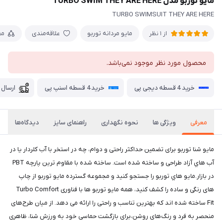
مايو توربو مدل TURBO SWIM THEY ARE HERE
TURBO SWIMSUIT THEY ARE HERE
مایو مردانه توربو
علاقه‌مندی
مق
از 1 نظر
محصول مورد نظر موجود نمی‌باشد.
خرید 4 قسطه دیجی پی
خرید 4 قسطه اسنپ پی
ارسال 
معرفی
ویژگی ها
نحوه نگهداری
راهنمای سایز
دیدگاه‌ها
مايو شنا توربو برای تضمین حداکثر راحتی و دوام، چه در استخر با آب کلردار یا در
آب هاي آزاد طراحی و ساخته شده است. ساخته شده با مقاوم ترین پارچه PBT
در بازار.مايو هاي توربو را جستجو کنید و مجموعه گسترده مايو توربو از چاپ
های رنگی و ساده را کشف کنید، همه مایو توربو ها با فناوری Turbo Comfort
Fit ساخته شده اند که بهترین تناسب و راحتی را ارائه می دهد. از میان طرح‌های
منحصر به فرد و رنگ‌های روشن،برای بازگشت حماسی خود به ورزش شنا، ظاهری