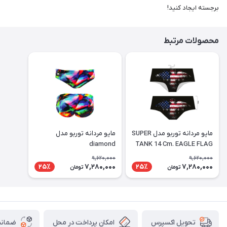
برجسته ایجاد کنید!
محصولات مرتبط
مايو مردانه توربو مدل SUPER
مايو مردانه توربو مدل
diamond
TANK 14 Cm. EAGLE FLAG
9,620,000
9,620,000
7,280,000
7,280,000
25٪
25٪
تومان
تومان
امکان پرداخت در محل
ضمانت
تحویل اکسپرس