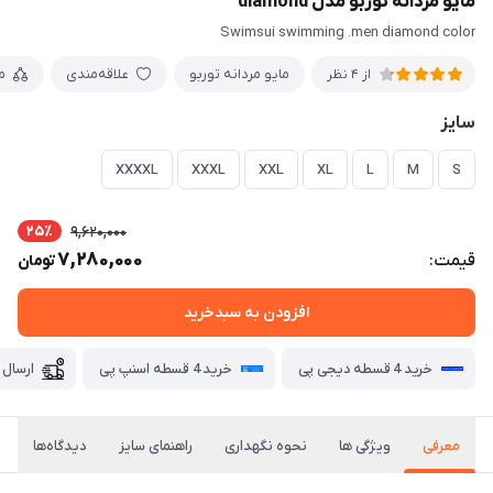
مايو مردانه توربو مدل diamond
Swimsui swimming .men diamond color
مایو مردانه توربو
علاقه‌مندی
م
از 4 نظر
سايز
XXXXL
XXXL
XXL
XL
L
M
S
25٪
9,620,000
7,280,000
قیمت:
تومان
افزودن به سبدخرید
خرید 4 قسطه دیجی پی
خرید 4 قسطه اسنپ پی
ارسال 
معرفی
ویژگی ها
نحوه نگهداری
راهنمای سایز
دیدگاه‌ها