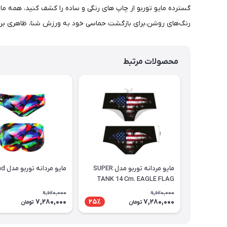
رنگ‌های روشن،برای بازگشت حماسی خود به ورزش شنا، ظاهری برج
محصولات مرتبط
مايو مردانه توربو مدل SUPER
مايو مردانه توربو مدل diamond
TANK 14 Cm. EAGLE FLAG
9,620,000
9,620,000
7,280,000
7,280,000
25٪
تومان
تومان