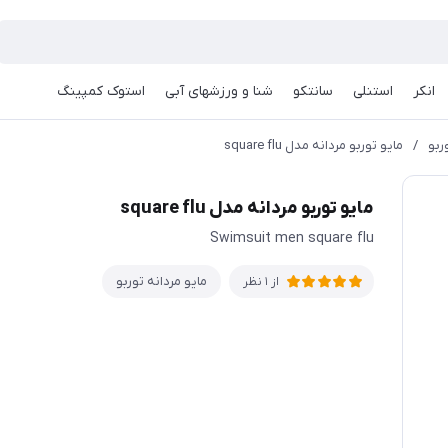
انکر
استنلی
سانتکو
شنا و ورزشهای آبی
استوک کمپینگ
ربو
/
مايو توربو مردانه مدل square flu
مايو توربو مردانه مدل square flu
Swimsuit men square flu
مایو مردانه توربو
از 1 نظر