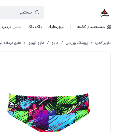
دسته‌بندی کالاها
نيچرهايك
بلک داگ
شاین تریپ
پاییز کمپ
/
پوشاک ورزشی
/
مايو
/
مایو توربو
/
مایو مردانه تو