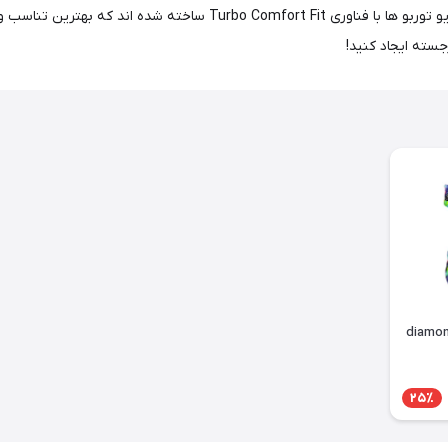
گسترده مايو توربو از چاپ های رنگی و ساده را کشف کنید، همه مایو توربو ها 
سته ایجاد کنید!
25٪