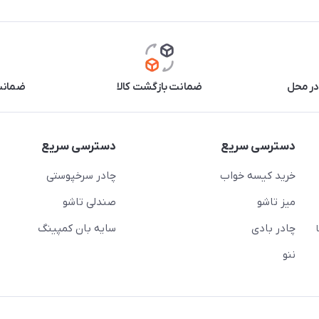
در محل
ضمانت بازگشت کالا
ضمانت 
دسترسی سریع
دسترسی سریع
خرید کیسه خواب
چادر سرخپوستی
میز تاشو
صندلی تاشو
چادر بادی
سایه بان کمپینگ
 ( از ساعت 10 تا
ننو