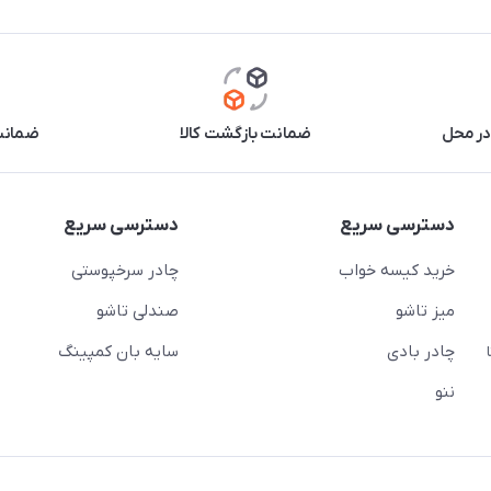
در محل
ضمانت بازگشت کالا
ضمانت 
دسترسی سریع
دسترسی سریع
خرید کیسه خواب
چادر سرخپوستی
میز تاشو
صندلی تاشو
چادر بادی
سایه بان کمپینگ
 ( از ساعت 10 تا
ننو