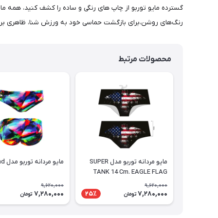
رنگ‌های روشن،برای بازگشت حماسی خود به ورزش شنا، ظاهری برج
محصولات مرتبط
مايو مردانه توربو مدل SUPER
مايو مردانه توربو مدل diamond
TANK 14 Cm. EAGLE FLAG
9,620,000
9,620,000
7,280,000
7,280,000
25٪
تومان
تومان