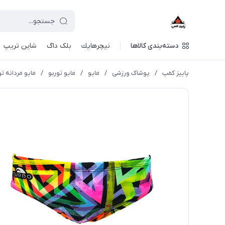
دسته‌بندی کالاها
نيچرهايك
بلک داگ
شاین تریپ
پاییز کمپ
/
پوشاک ورزشی
/
مايو
/
مایو توربو
/
مایو مردانه تو