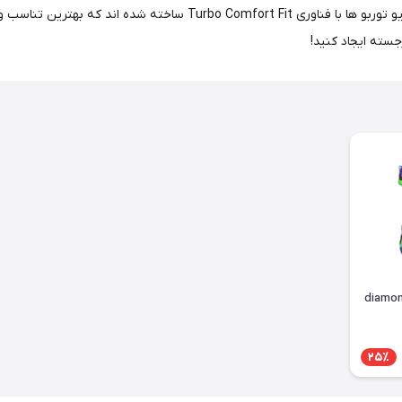
گسترده مايو توربو از چاپ های رنگی و ساده را کشف کنید، همه مایو توربو ها 
سته ایجاد کنید!
25٪