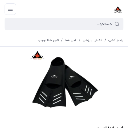
پاییز کمپ
/
کفش ورزشی
/
فین شنا
/
فین شنا توربو