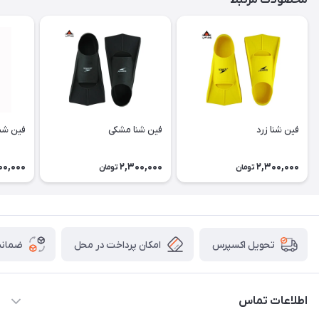
محصولات مرتبط
فین شنا زرد
فین شنا مشکی
فین شن
00,000
2,300,000
2,300,000
تومان
تومان
امکان پرداخت در محل
ضمانت
تحویل اکسپرس
اطلاعات تماس