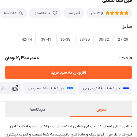
فین شنا مشکی
فین شنا
علاقه‌مندی
مقایسه
از 3 نظر
سایز
42-44
39-41
36-38
33-35
30-32
27-29
2,300,000
قیمت:
تومان
افزودن به سبدخرید
خرید 4 قسطه دیجی پی
خرید 4 قسطه اسنپ پی
ارسال 
معرفی
دیدگاه‌ها
با فین شنای مشکی ما، تجربه‌ی شنایی لذت‌بخش و حرفه‌ای را تجربه کنید! این
فین‌ها با طراحی ارگونومیک و ماده‌های باکیفیت، به شما سرعت و قدرت بیشتری