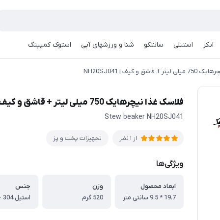
انکر
استنلی
سانتکو
شنا و ورزشهای آبی
استوک کمپینگ
قاشق و کیف | NH20SJ041
فلاسک غذا نیچرهایک 750 میلی لیتر + قاشق و کیف | NH20SJ041
Stew beaker NH20SJ041
تجهیزات پخت و پز
از 1 نظر
ویژگی‌ها
ابعاد محصول
وزن
جنس
19.7 * 9.5 سانتی متر
520 گرم