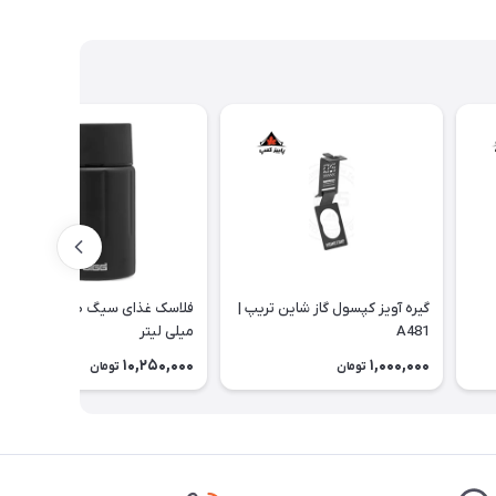
گیره آویز کپسول گاز شاین تریپ |
فلاسک غذای سیگ ظرفیت 500
A481
میلی لیتر
10,250,000
1,000,000
تومان
تومان