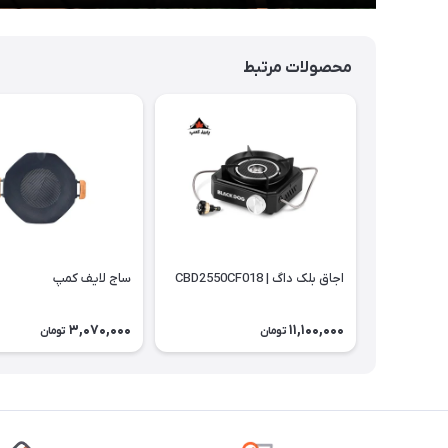
محصولات مرتبط
اجاق بلک داگ | CBD2550CF018
ساج لایف کمپ
3,070,000
11,100,000
تومان
تومان