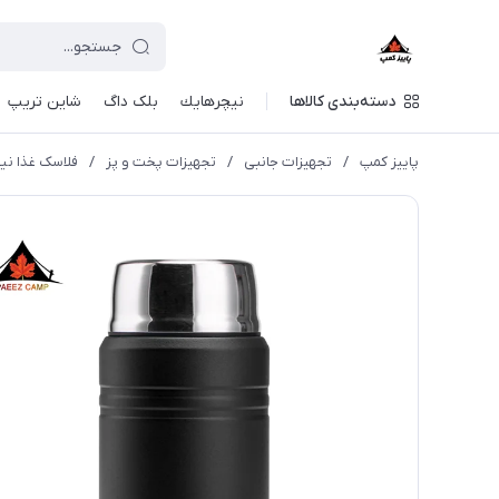
دسته‌بندی کالاها
نيچرهايك
بلک داگ
شاین تریپ
پاییز کمپ
/
تجهیزات جانبی
/
تجهیزات پخت و پز
/
فلاسک غذا نیچرهایک 750 میلی لیتر + 