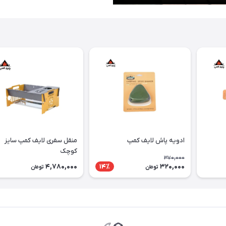
ادویه پاش لایف کمپ
منقل سفری لایف کمپ سایز
کوچک
370,000
4,780,000
320,000
14٪
تومان
تومان