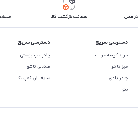
در محل
ضمانت بازگشت کالا
ضمانت 
دسترسی سریع
دسترسی سریع
خرید کیسه خواب
چادر سرخپوستی
میز تاشو
صندلی تاشو
چادر بادی
سایه بان کمپینگ
 ( از ساعت 10 تا
ننو