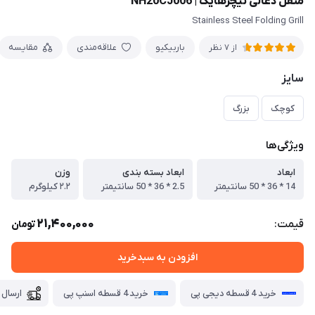
منقل ذغالی نیچرهایک | NH20CJ006
Stainless Steel Folding Grill
باربیکیو
علاقه‌مندی
مقایسه
از 7 نظر
سایز
کوچک
بزرگ
ویژگی‌ها
ابعاد
ابعاد بسته بندی
وزن
14 * 36 * 50 سانتیمتر
2.5 * 36 * 50 سانتیمتر
۲.۲ کیلوگرم
21,400,000
قیمت:
تومان
افزودن به سبدخرید
خرید 4 قسطه دیجی پی
خرید 4 قسطه اسنپ پی
ارسال 