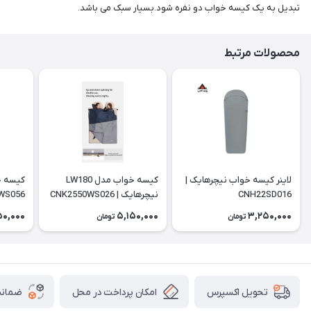
تبدیل به یک کیسه خواب دو نفره شود.بسیار سبک می باشد.
محصولات مرتبط
لاینر کیسه خواب نیچرهایک |
کیسه خواب مدل LW180
CNH22SD016
نیچرهایک | CNK2550WS026
WS056
50,000
5,150,000
3,250,000
تومان
تومان
امکان پرداخت در محل
ضمانت
تحویل اکسپرس