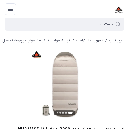
پاییز کمپ
/
تجهیزات استراحت
/
کیسه خواب
/
کیسه خواب نیچرهایک مدل B300 الیاف | NH21MSD11