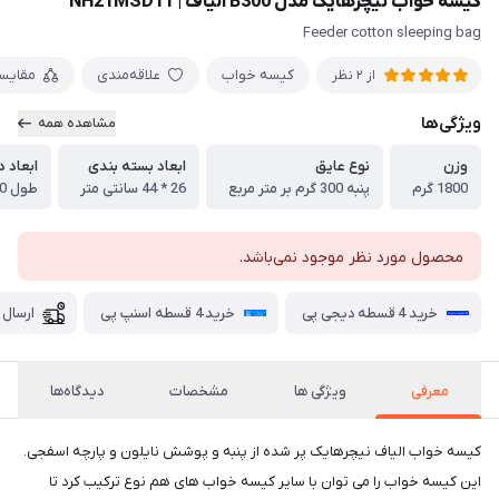
کیسه خواب نیچرهایک مدل B300 الیاف | NH21MSD11
Feeder cotton sleeping bag
کیسه خواب
علاقه‌مندی
مقایس
از 2 نظر
ویژگی‌ها
مشاهده همه
وزن
نوع عایق
ابعاد بسته بندی
ابعاد د
1800 گرم
پنبه 300 گرم بر متر مربع
26 * 44 سانتی متر
طول 220 --- عرض 85 سانتی متر
محصول مورد نظر موجود نمی‌باشد.
خرید 4 قسطه دیجی پی
خرید 4 قسطه اسنپ پی
ارسال 
معرفی
ویژگی ها
مشخصات
دیدگاه‌ها
کیسه خواب الیاف نیچرهایک پر شده از پنبه و پوشش نایلون و پارچه اسفجی.
این کیسه خواب را می توان با سایر کیسه خواب های هم نوع ترکیب کرد تا