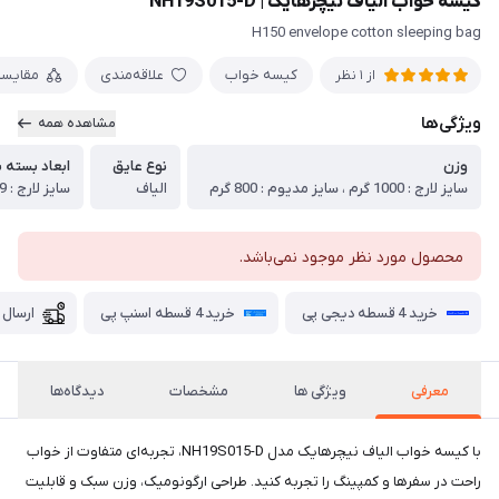
کیسه خواب الیاف نیچرهایک | NH19S015-D
H150 envelope cotton sleeping bag
کیسه خواب
علاقه‌مندی
مقایس
از 1 نظر
ویژگی‌ها
مشاهده همه
وزن
نوع عایق
ابعاد بسته 
سایز لارج : 1000 گرم ، سایز مدیوم : 800 گرم
الیاف
محصول مورد نظر موجود نمی‌باشد.
خرید 4 قسطه دیجی پی
خرید 4 قسطه اسنپ پی
ارسال 
معرفی
ویژگی ها
مشخصات
دیدگاه‌ها
با کیسه خواب الیاف نیچرهایک مدل NH19S015-D، تجربه‌ای متفاوت از خواب
راحت در سفرها و کمپینگ را تجربه کنید. طراحی ارگونومیک، وزن سبک و قابلیت