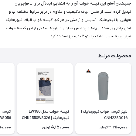
جمع‌شدن آسان این کیسه خواب، آن را به انتخابی ایده‌آل برای ماجراجویان
تبدیل کرده است. از جنس الیاف باکیفیت و مقاوم در برابر شرایط مختلف آب و
هوایی. با نیچرهایک، آسایش و آرامش در هر کجا!کیسه خواب الیاف نیچرهایک
مدل پاکتی پر شده از پنبه و پوشش نایلون و پارچه اسفجی.از این کیسه خواب
میتوان به عنوان تشک یا پتو 2 نفره نیز اسفاده کرد.
محصولات مرتبط
لاینر کیسه خواب نیچرهایک |
کیسه خواب مدل LW180
CNH22SD016
نیچرهایک | CNK2550WS026
WS056
50,000
5,150,000
3,250,000
تومان
تومان