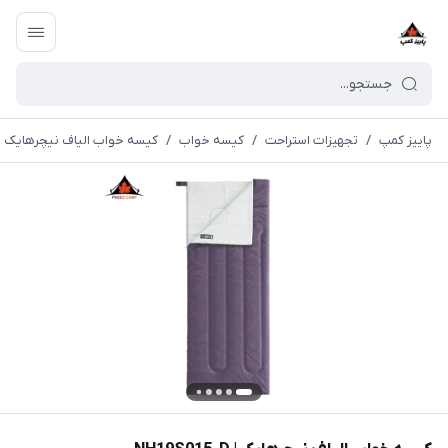
پاییز کمپ
/
تجهیزات استراحت
/
کیسه خواب
/
کیسه خواب الیاف نیچرهایک | H19S015-D