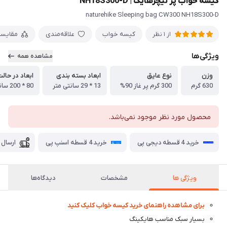
کیسه خواب پر نیچرهایک | NH18S300-D
naturehike Sleeping bag CW300 NH18S300-D
کیسه خواب
علاقه‌مندی
مقایس
از 1 نظر
ویژگی‌ها
مشاهده همه
وزن
نوع عایق
ابعاد بسته بندی
ابعاد در حالت
630 گرم
300 گرم پر غاز 90%
13 * 29 سانتی متر
80 * 200 سانتی متر
محصول مورد نظر موجود نمی‌باشد.
خرید 4 قسطه دیجی پی
خرید 4 قسطه اسنپ پی
ارسال 
ویژگی ها
مشخصات
دیدگاه‌ها
برای مشاهده راهنمای خرید کیسه خواب کلیک کنید
بسیار سبک مناسب هایکینگ