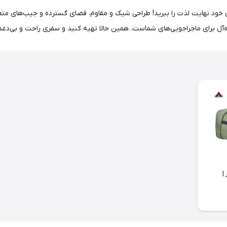
فرتی نیچرهایک مدل CNK2350XB011 از سفرهای خود نهایت لذت را ببرید! طراحی شیک و مقاوم، فضای گستر
آل برای ماجراجویی‌های شماست. همین حالا تهیه کنید و سفری راحت و بی‌دغدغ
 لیتر |