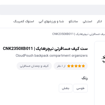
انکر
استنلی
سانتکو
شنا و ورزشهای آبی
استوک کمپینگ
مسافرتی نیچرهایک | CNK2350XB011
ست کیف مسافرتی نیچرهایک | CNK2350XB011
CloudPouch backpack compartment organizers
کیف و چمدان مسافرتی
از 1 نظر
رنگ
طوسی
بنفش