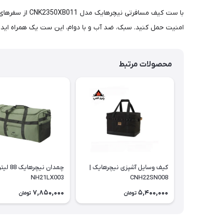
با ست کیف مسا
امنیت حمل کنید. سبک، ضد آب و با دوام، این ست یک همراه ایده‌
محصولات مرتبط
کیف وسایل آشپزی نیچرهایک |
چمدان نیچرهایک 88
NH21LX003
CNH22SN008
7,850,000
5,400,000
تومان
تومان