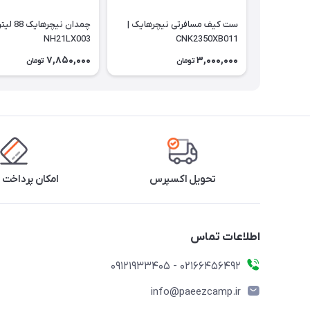
ست کیف مسافرتی نیچرهایک |
چمدان نیچرهایک 88
NH21LX003
CNK2350XB011
7,850,000
3,000,000
تومان
تومان
تحویل اکسپرس
امکان پرداخت 
اطلاعات تماس
02166456492 - 09121933405
info@paeezcamp.ir