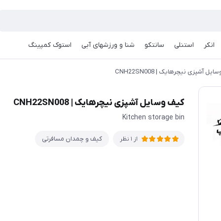
انکر
استنلی
سانتکو
شنا و ورزشهای آبی
استوک کمپینگ
یل آشپزی نیچرهایک | CNH22SN008
کیف وسایل آشپزی نیچرهایک | CNH22SN008
Kitchen storage bin
کیف و چمدان مسافرتی
از 1 نظر