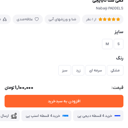
کفی شنا نابایجی
Nabaiji PADDELS
شنا و ورزشهای آبی
علاقه‌مندی
م
از 1 نظر
سایز
M
S
رنگ
مشکی
سرمه ای
زرد
سبز
1,100,000
قیمت:
تومان
افزودن به سبدخرید
خرید 4 قسطه دیجی پی
خرید 4 قسطه اسنپ پی
ارسال 