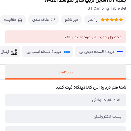
جعبه IGT شاین تریپ سایز متوسط | A422
IGT Camping Table Set
میز تاشو
علاقه‌مندی
مقایسه
از 1 نظر
محصول مورد نظر موجود نمی‌باشد.
خرید 4 قسطه دیجی پی
خرید 4 قسطه اسنپ پی
ارسال 
دیدگاه‌ها
شما هم درباره این کالا دیدگاه ثبت کنید