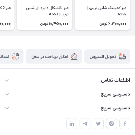
میز کمپینگ شاین تریپ |
میز تاکتیکال دایره ای شاین
میز 2 کاره شاین تریپ | A512
A292
تریپ | A553
50,000
10,450,000
6,300,000
تومان
تومان
امکان پرداخت در محل
ضمانت
تحویل اکسپرس
اطلاعات تماس
02166456492 - 09121933405
دسترسی سریع
info@paeezcamp.ir
خرید کیسه خواب
دسترسی سریع
تهران،ضلع شرقی میدان منیریه،پلاک5،واحد2 ( از ساعت 10 تا 17 )
میز تاشو
چادر سرخپوستی
حتما با هماهنگی قبلی
چادر بادی
صندلی تاشو