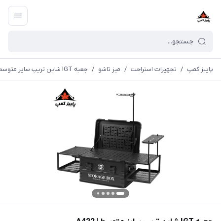
پاییز کمپ
/
تجهیزات استراحت
/
میز تاشو
/
جعبه IGT شاین تریپ سایز متوسط | A422