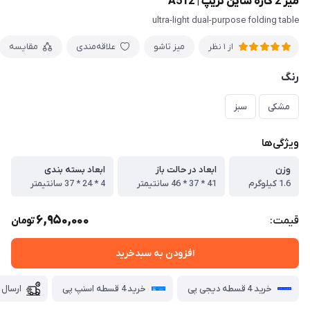
میز 2 کاره شاین تریپ | A512
ultra-light dual-purpose folding table
میز تاشو
علاقه‌مندی
مقایسه
از 1 نظر
رنگ
مشکی
سبز
ویژگی‌ها
وزن
ابعاد در حالت باز
ابعاد بسته بندی
1.6 کیلوگرم
41 * 37 * 46 سانتیمتر
4 * 24 * 37 سانتیمتر
6,950,000
قیمت:
تومان
افزودن به سبدخرید
خرید 4 قسطه دیجی پی
خرید 4 قسطه اسنپ پی
ارسال 