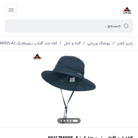
پاییز کمپ
/
پوشاک ورزشی
/
کلاه و شال
/
کلاه ضد آفتاب نیچرهایک | NH17M005-A