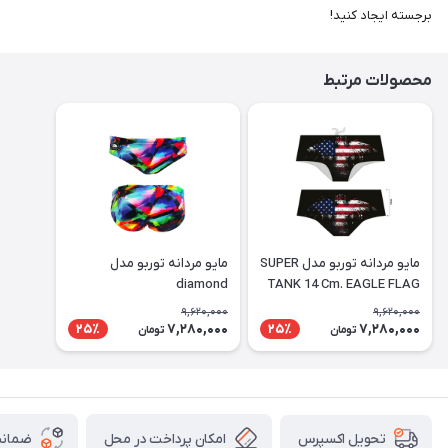
برجسته ایجاد کنید!
محصولات مرتبط
مايو مردانه توربو مدل SUPER
مايو مردانه توربو مدل
diamond
TANK 14 Cm. EAGLE FLAG
9,620,000
9,620,000
7,280,000
7,280,000
25٪
25٪
تومان
تومان
امکان پرداخت در محل
ضمانت
تحویل اکسپرس