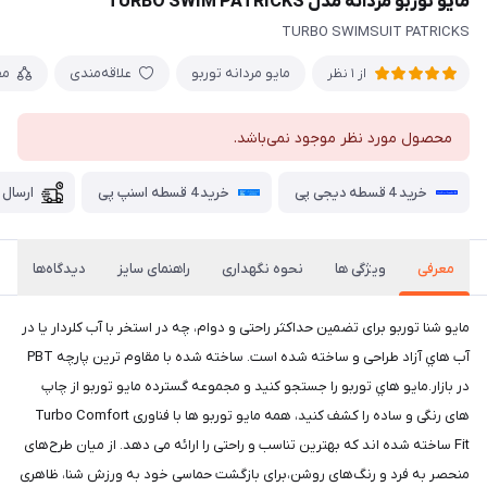
مايو توربو مردانه مدل TURBO SWIM PATRICKS
TURBO SWIMSUIT PATRICKS
مایو مردانه توربو
علاقه‌مندی
مق
از 1 نظر
محصول مورد نظر موجود نمی‌باشد.
خرید 4 قسطه دیجی پی
خرید 4 قسطه اسنپ پی
ارسال 
معرفی
ویژگی ها
نحوه نگهداری
راهنمای سایز
دیدگاه‌ها
مايو شنا توربو برای تضمین حداکثر راحتی و دوام، چه در استخر با آب کلردار یا در
آب هاي آزاد طراحی و ساخته شده است. ساخته شده با مقاوم ترین پارچه PBT
در بازار.مايو هاي توربو را جستجو کنید و مجموعه گسترده مايو توربو از چاپ
های رنگی و ساده را کشف کنید، همه مایو توربو ها با فناوری Turbo Comfort
Fit ساخته شده اند که بهترین تناسب و راحتی را ارائه می دهد. از میان طرح‌های
منحصر به فرد و رنگ‌های روشن،برای بازگشت حماسی خود به ورزش شنا، ظاهری