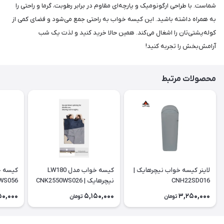
شماست. با طراحی ارگونومیک و پارچه‌ای مقاوم در برابر رطوبت، گرما و راحتی را
به همراه داشته باشید. این کیسه خواب به راحتی جمع می‌شود و فضای کمی از
کوله‌پشتی‌تان را اشغال می‌کند. همین حالا خرید کنید و لذت یک شب
آرامش‌بخش را تجربه کنید!
محصولات مرتبط
لاینر کیسه خواب نیچرهایک |
کیسه خواب مدل LW180
CNH22SD016
نیچرهایک | CNK2550WS026
WS056
50,000
5,150,000
3,250,000
تومان
تومان