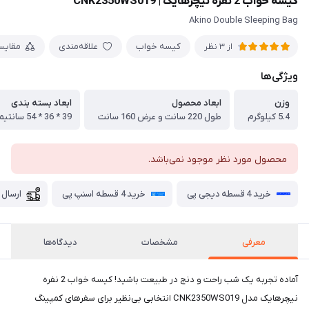
کیسه خواب 2 نفره نیچرهایک | CNK2350WS019
Akino Double Sleeping Bag
کیسه خواب
علاقه‌مندی
مقایس
از 3 نظر
ویژگی‌ها
وزن
ابعاد محصول
ابعاد بسته بندی
5.4 کیلوگرم
طول 220 سانت و عرض 160 سانت
39 * 36 * 54 سانتیمتر
محصول مورد نظر موجود نمی‌باشد.
خرید 4 قسطه دیجی پی
خرید 4 قسطه اسنپ پی
ارسال 
معرفی
مشخصات
دیدگاه‌ها
آماده تجربه یک شب راحت و دنج در طبیعت باشید! کیسه خواب 2 نفره
نیچرهایک مدل CNK2350WS019 انتخابی بی‌نظیر برای سفرهای کمپینگ