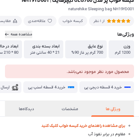
کیسه خواب پر مدل ULG700 نیچرهایک | NH19YD001
naturehike Sleeping bag NH19YD001
کیسه خواب
علاقه‌مندی
مقایس
از 1 نظر
ویژگی‌ها
مشاهده همه
وزن
نوع عایق
ابعاد بسته بندی
ابعاد در حال
1200 گرم
700 گرم پر غاز 90%
21 * 40 سانتی متر
80 * 210 سانتی متر
محصول مورد نظر موجود نمی‌باشد.
خرید 4 قسطه دیجی پی
خرید 4 قسطه اسنپ پی
ارسال 
ویژگی ها
مشخصات
دیدگاه‌ها
برای مشاهده راهنمای خرید کیسه خواب کلیک کنید
مقاوم در برابر نفوذ آب