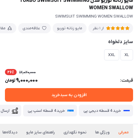
مایو زنانه توربو مدل TURBO SWIMSUIT SWIMMING
WOMEN SWALLOW
SWIMSUIT SWIMMING WOMEN SWALLOW
مایو زنانه توربو
علاقه‌مندی
مقا
از 1 نظر
سایز دلخواه
XXL
XL
26٪
12,020,000
9,000,000
قیمت:
تومان
افزودن به سبدخرید
خرید 4 قسطه دیجی پی
خرید 4 قسطه اسنپ پی
ارسال 
معرفی
ویژگی ها
نحوه نگهداری
راهنمای سایز مایو
دیدگاه‌ها