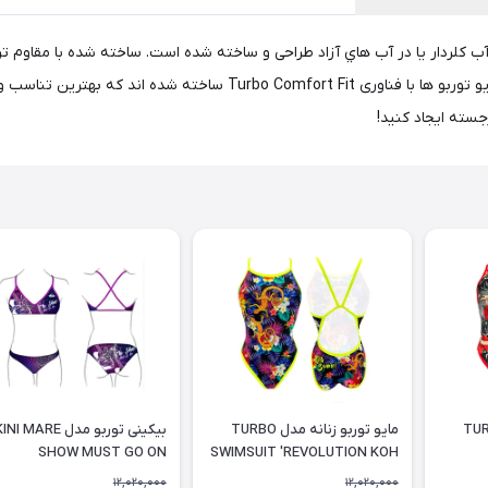
گسترده مايو توربو از چاپ های رنگی و ساده را کشف کنید، همه مایو توربو ها 
سته ایجاد کنید!
وربو مدل TURBO
مایو توربو زنانه مدل TURBO
بیکینی توربو مدل  MARE
SHOW MUST GO ON
SWIMSUIT 'REVOLUTION KOH
SAMUI
12,020,000
12,020,000