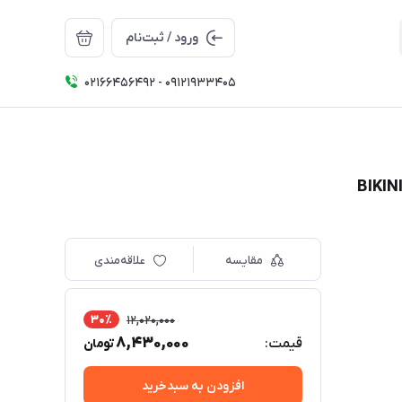
ورود / ثبت‌نام
02166456492 - 09121933405
مقایسه
علاقه‌مندی
30٪
12,020,000
8,430,000
قیمت:
تومان
افزودن به سبدخرید