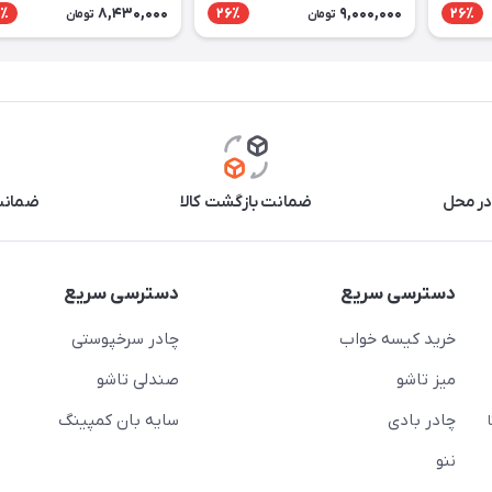
8,430,000
9,000,000
٪
26٪
26٪
تومان
تومان
در محل
ضمانت بازگشت کالا
ضمانت 
دسترسی سریع
دسترسی سریع
خرید کیسه خواب
چادر سرخپوستی
میز تاشو
صندلی تاشو
چادر بادی
سایه بان کمپینگ
 ( از ساعت 10 تا
ننو