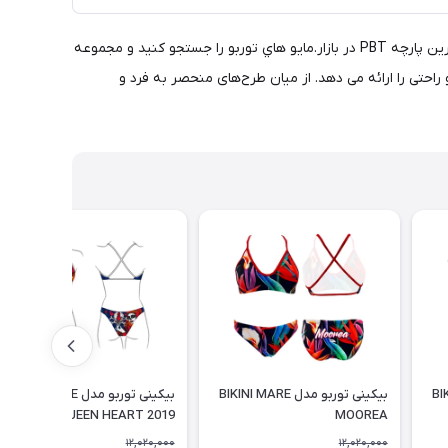
مايو شنا توربو برای تضمین حداکثر راحتی و دوام، چه در استخر با آب کلردار یا در آب هاي آزاد طراحی و ساخته شده است. ساخته شده با مقاوم ترین پارچه PBT در بازار.مايو هاي توربو را جستجو کنید و مجموعه
با فناوری Turbo Comfort Fit ساخته شده اند که بهترین تناسب و راحتی را ارائه می دهد. از میان طرح‌های منحصر به فرد و
BIKINI
بیکینی توربو مدل BIKINI MARE
بیکینی توربو مدل BIKINI MARE
QUEEN HEART 2019
MOOREA
12,020,000
12,020,000