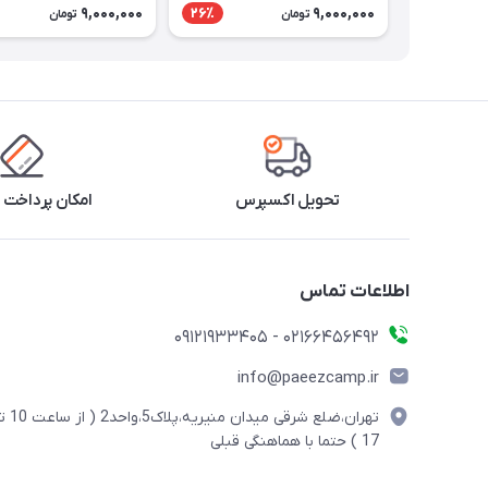
9,000,000
9,000,000
26٪
تومان
تومان
تحویل اکسپرس
امکان پرداخت 
اطلاعات تماس
02166456492 - 09121933405
info@paeezcamp.ir
تهران،ضلع شرقی میدان منیریه،پلاک5،واحد2
17 ) حتما با هماهنگی قبلی