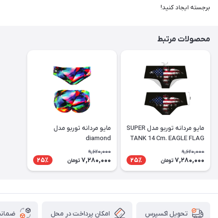
برجسته ایجاد کنید!
محصولات مرتبط
مايو مردانه توربو مدل SUPER
مايو مردانه توربو مدل
diamond
TANK 14 Cm. EAGLE FLAG
9,620,000
9,620,000
7,280,000
7,280,000
25٪
25٪
تومان
تومان
امکان پرداخت در محل
ضمانت
تحویل اکسپرس