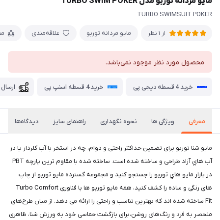
مايو مردانه توربو مدل TURBO SWIM POKER
TURBO SWIMSUIT POKER
مایو مردانه توربو
علاقه‌مندی
مق
از 1 نظر
محصول مورد نظر موجود نمی‌باشد.
خرید 4 قسطه دیجی پی
خرید 4 قسطه اسنپ پی
ارسال 
معرفی
ویژگی ها
نحوه نگهداری
راهنمای سایز
دیدگاه‌ها
مايو شنا توربو برای تضمین حداکثر راحتی و دوام، چه در استخر با آب کلردار یا در
آب هاي آزاد طراحی و ساخته شده است. ساخته شده با مقاوم ترین پارچه PBT
در بازار.مايو هاي توربو را جستجو کنید و مجموعه گسترده مايو توربو از چاپ
های رنگی و ساده را کشف کنید، همه مایو توربو ها با فناوری Turbo Comfort
Fit ساخته شده اند که بهترین تناسب و راحتی را ارائه می دهد. از میان طرح‌های
منحصر به فرد و رنگ‌های روشن،برای بازگشت حماسی خود به ورزش شنا، ظاهری