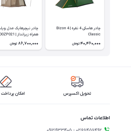
چادر هاسکی 4 نفره | Bizon 4
Classic
همراه زیرانداز | CNK2300ZP021
86,700,000
40,460,000
تومان
تومان
تحویل اکسپرس
امکان پرداخت 
اطلاعات تماس
02166456492 - 09121933405