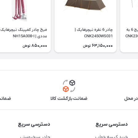
چادر نیچرهایک مدل ویلیج 6 به
چادر 6 نفره نیچرهایک |
CNK2450WS031
عددی | NH15A008-I
850,000
63,150,000
تومان
تومان
در محل
ضمانت بازگشت کالا
ضمانت 
دسترسی سریع
دسترسی سریع
خرید کیسه خواب
چادر سرخپوستی