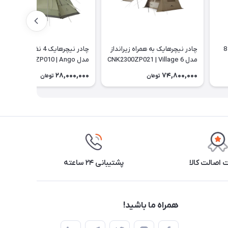
میخ چادر کمپینگ نیچرهایک 8
چادر نیچرهایک به همراه زیرانداز
چادر نیچرهایک 4 نفره اتوماتیک
مدل CNK2300ZP021 | Village 6
مدل NH21ZP010 | Ango
28,000,000
74,800,000
تومان
تومان
اصالت کالا
پشتیبانی ۲۴ ساعته
همراه ما باشید!