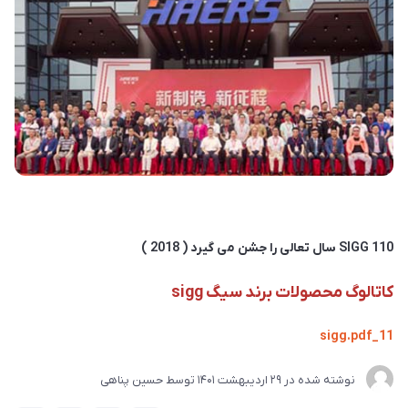
SIGG 110 سال تعالی را جشن می گیرد ( 2018 )
کاتالوگ محصولات برند سیگ sigg
11_sigg.pdf
نوشته شده در
29 ارديبهشت 1401
توسط
حسین پناهی