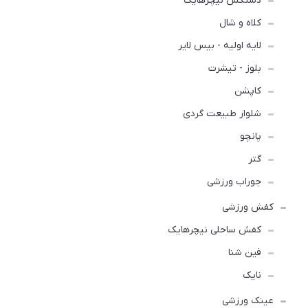
دستکش نیچرهایک
کلاه و شال
لایه اولیه - بیس لایر
بلوز - تیشرت
کاپشن
شلوار طبیعت گردی
پانچو
گتر
جوراب ورزشی
کفش ورزشی
كفش ساحلی نیچرهایک
فین شنا
نایک
عینک ورزشی