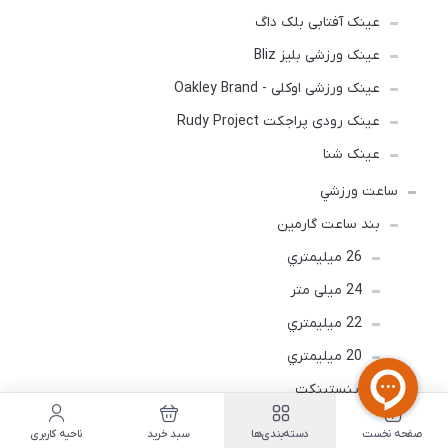
عینک آفتابی بلک داگ
عینک ورزشی بلیز Bliz
عینک ورزشی اوکلی - Oakley Brand
عینک رودی پراجکت Rudy Project
عینک شنا
ساعت ورزشي
بند ساعت گارمین
26 ميليمتري
24 میلی متر
22 ميليمتري
20 ميليمتري
اينستينكت
ونو 20 میلیمتری
صفحه نخست
دسته‌بندی‌ها
سبد خرید
ناحیه کاربری