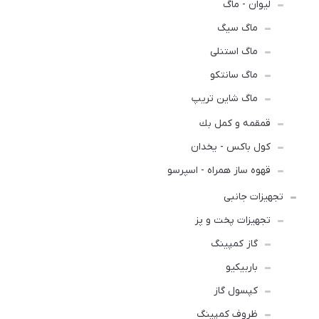
لیوان - ماگ
ماگ سیگ
ماگ استنلی
ماگ سانتکو
ماگ شاین تریپ
قمقمه و كمل بك
کول باکس - یخدان
قهوه ساز همراه - اسپرسو
تجهیزات جانبی
تجهیزات پخت و پز
گاز کمپینگ
باربیکیو
کپسول گاز
ظروف کمپینگ