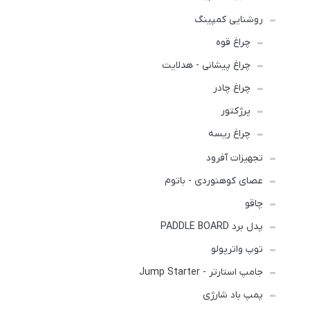
روشنایی کمپینگ
چراغ قوه
چراغ پیشانی - هدلایت
چراغ چادر
پرژکتور
چراغ ریسه
تجهیزات آفرود
عصای کوهنوردی - باتوم
چاقو
پدل برد PADDLE BOARD
توپ واترپولو
جامپ استارتر - Jump Starter
پمپ باد شارژی