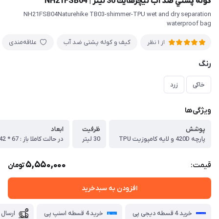
كوله پشتي ضد آب نيچرهايك 30 ليتر | NH21FSB04
NH21FSB04Naturehike TB03-shimmer-TPU wet and dry separation
waterproof bag
کیف و کوله پشتی ضد آب
علاقه‌مندی
از 1 نظر
رنگ
خاکی
زرد
ویژگی‌ها
پوشش
ظرفيت
ابعاد
پارچه 420D و لايه كامپوزیت TPU
30 ليتر
5,550,000
قیمت:
تومان
افزودن به سبدخرید
خرید 4 قسطه دیجی پی
خرید 4 قسطه اسنپ پی
ارسال 