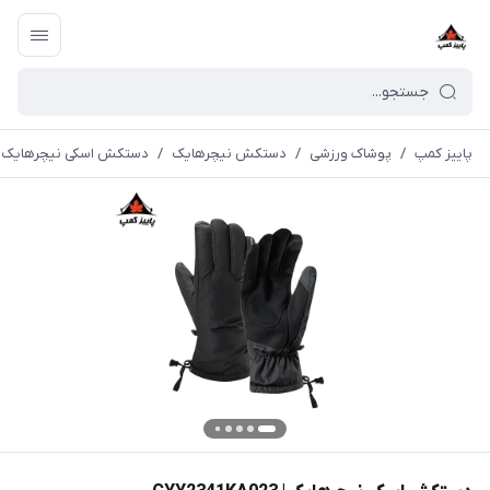
پاییز کمپ
/
پوشاک ورزشی
/
دستکش نیچرهایک
/
دستکش اسکی نیچرهایک | YY2341KA023