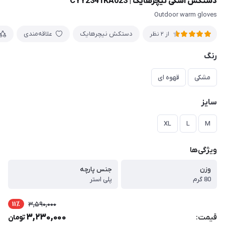
دستکش اسکی نیچرهایک | CYY2341KA023
Outdoor warm gloves
دستکش نیچرهایک
علاقه‌مندی
از 2 نظر
رنگ
مشکی
قهوه ای
سایز
XL
L
M
ویژگی‌ها
وزن
جنس پارچه
80 گرم
پلی استر
11٪
3,590,000
3,230,000
قیمت:
تومان