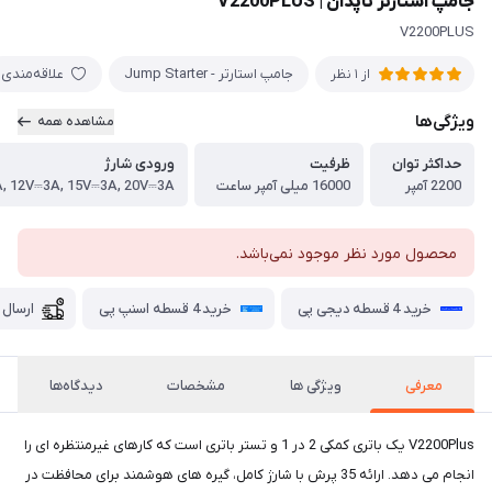
جامپ استارتر تاپدان | V2200PLUS
V2200PLUS
جامپ استارتر - Jump Starter
علاقه‌مندی
از 1 نظر
ویژگی‌ها
مشاهده همه
حداکثر توان
ظرفیت
ورودی شارژ
2200 آمپر
16000 میلی آمپر ساعت
محصول مورد نظر موجود نمی‌باشد.
خرید 4 قسطه دیجی پی
خرید 4 قسطه اسنپ پی
ارسال 
معرفی
ویژگی ها
مشخصات
دیدگاه‌ها
V2200Plus یک باتری کمکی 2 در 1 و تستر باتری است که کارهای غیرمنتظره ای را
انجام می دهد. ارائه 35 پرش با شارژ کامل، گیره های هوشمند برای محافظت در