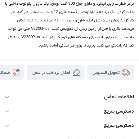
برابر خطرات رایج ایمنی، و دارای چراغ LED 300 لومن. یک ماژول بلوتوث داخلی با
جفت کردن یک برنامه با بلوتوث، از تست باتری 12 ولت پشتیبانی می کند. این
کار گزارش‌های تست میل لنگ، شارژ و باتری را ارائه می‌کند تا به شما امکان
می‌دهد باتری را قبل از از بین رفتن آن تعویض کنید. V2200Plus حتی می تواند
به عنوان یک پاور بانک برای دستگاه های کوچک عمل کند. V2200Plus را به هر
کجا که رانندگی می کنید ببرید تا برای هر اتفاقی آماده باشید.
امکان پرداخت در محل
ضمانت
تحویل اکسپرس
اطلاعات تماس
02166456492 - 09121933405
دسترسی سریع
info@paeezcamp.ir
خرید کیسه خواب
دسترسی سریع
تهران،ضلع شرقی میدان منیریه،پلاک5،واحد2 ( از ساعت 10 تا 17 )
میز تاشو
چادر سرخپوستی