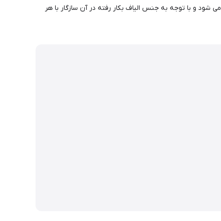
ستفاده کنید.حوله نیچرهایک در کمتر از 5 دقیقه زیر نور خورشید خشک می شود و با توجه به جنس الیاف بکار رفته در آن سازگار با هر