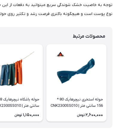
نوع پوست است و هیچگونه باکتری فرصت رشد و تکثیر روی حوله ر
محصولات مرتبط
حوله استخری نیچرهایک 80 *
156 سانتی متر | CNK2300SS010
سانتی متر | CNK2300SS010
1,150,000
2,600,000
تومان
تومان