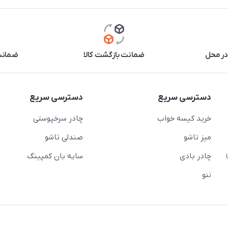
در محل
ضمانت بازگشت کالا
ضمانت 
دسترسی سریع
دسترسی سریع
خرید کیسه خواب
چادر سرخپوستی
میز تاشو
صندلی تاشو
چادر بادی
سایه بان کمپینگ
 ( از ساعت 10 تا
ننو