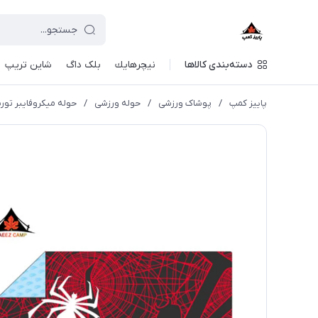
دسته‌بندی کالاها
نيچرهايك
بلک داگ
شاین تریپ
پاییز کمپ
/
پوشاک ورزشی
/
حوله ورزشی
/
حوله میکروفایبر توربو مدل R