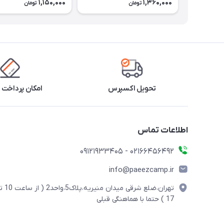
1,150,000
1,360,000
تومان
تومان
تحویل اکسپرس
امکان پرداخت 
اطلاعات تماس
02166456492 - 09121933405
info@paeezcamp.ir
تهران،ضلع شرقی میدان منیریه،پلاک5،واحد2
17 ) حتما با هماهنگی قبلی