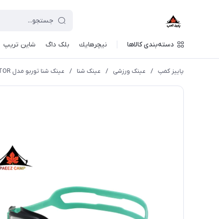
دسته‌بندی کالاها
نيچرهايك
بلک داگ
شاین تریپ
پاییز کمپ
/
عینک ورزشی
/
عینک شنا
/
عینک شنا توربو مدل TURBO ALLIGATOR