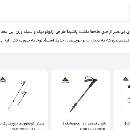
هنوردی نیچرهایک مدل NH18D010-Z | ST07، تجربه‌ای بی‌نظیر از فتح قله‌ها داشته باشید! طراحی ارگونومیک 
و کوهنوردی که به دنبال ماجراجویی‌های جدید است!باتوم به صورت تک ارایه م
 |
باتوم کوهنوردی نیچرهایک |
عصای ک
CNK2300DS010
سانت | NH17D006-D