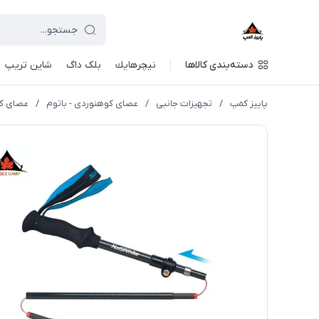
دسته‌بندی کالاها
نيچرهايك
بلک داگ
شاین تریپ
پاییز کمپ
/
تجهیزات جانبی
/
عصای کوهنوردی - باتوم
/
عصای کوهنو