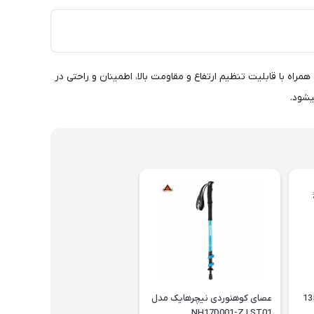
و سبک وزن این عصا، همراه با قابلیت تنظیم ارتفاع و مقاومت بالا، اطمینان و راحتی در
یشود.
وهنوردی نیچرهایک 135
عصای کوهنوردی نیچرهایک مدل
NH17D001-Z | ST01