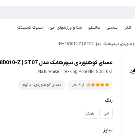
انکر
استنلی
سانتکو
شنا و ورزشهای آبی
استوک کمپینگ
ردی نیچرهایک مدل NH18D010-Z | ST07
عصای کوهنوردی نیچرهایک مدل NH18D010-Z | ST07
Naturehike Trekking Pole NH18D010-Z
عصای کوهنوردی - باتوم
از 4 نظر
رنگ
آبی
بنفش
سایز