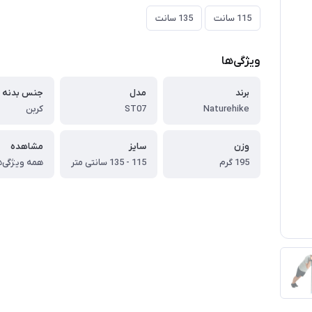
115 سانت
135 سانت
ویژگی‌ها
برند
مدل
جنس بدنه
Naturehike
ST07
کربن
وزن
سایز
مشاهده
195 گرم
115 - 135 سانتی متر
همه ویژگی‌ه