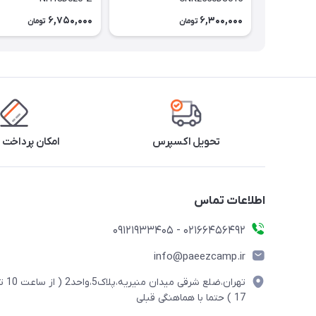
6,750,000
6,300,000
تومان
تومان
تحویل اکسپرس
امکان پرداخت 
اطلاعات تماس
02166456492 - 09121933405
info@paeezcamp.ir
تهران،ضلع شرقی میدان منیریه،پلاک5،واحد2
17 ) حتما با هماهنگی قبلی