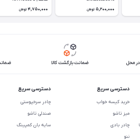
4,750,000
5,200,000
تومان
تومان
در محل
ضمانت بازگشت کالا
ضمانت 
دسترسی سریع
دسترسی سریع
خرید کیسه خواب
چادر سرخپوستی
میز تاشو
صندلی تاشو
چادر بادی
سایه بان کمپینگ
 ( از ساعت 10 تا
ننو