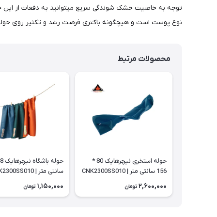
نوع پوست است و هیچگونه باکتری فرصت رشد و تکثیر روی حوله ر
محصولات مرتبط
حوله استخری نیچرهایک 80 *
156 سانتی متر | CNK2300SS010
سانتی متر | CNK2300SS010
1,150,000
2,600,000
تومان
تومان