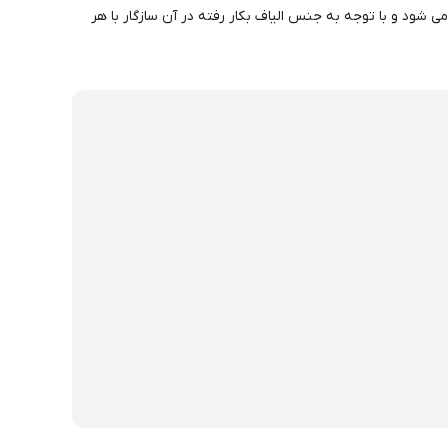
ستفاده کنید.حوله نیچرهایک در کمتر از 5 دقیقه زیر نور خورشید خشک می شود و با توجه به جنس الیاف بکار رفته در آن سازگار با هر