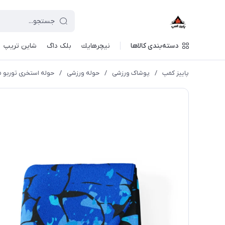
دسته‌بندی کالاها
نيچرهايك
بلک داگ
شاین تریپ
پاییز کمپ
/
پوشاک ورزشی
/
حوله ورزشی
/
حوله استخری توربو مدل RING