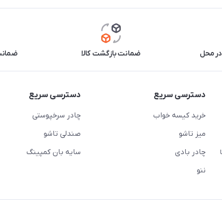
در محل
ضمانت بازگشت کالا
ضمانت 
دسترسی سریع
دسترسی سریع
خرید کیسه خواب
چادر سرخپوستی
میز تاشو
صندلی تاشو
چادر بادی
سایه بان کمپینگ
 ( از ساعت 10 تا
ننو