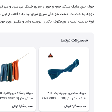
حوله نیچرهایک سبک، جمع و جور و سریع خشک می شود و می توانید د
نوع پوست است و هیچگونه باکتری فرصت رشد و تکثیر روی حوله ر
محصولات مرتبط
حوله استخری نیچرهایک 80 *
156 سانتی متر | CNK2300SS010
سانتی متر | CNK2300SS010
1,150,000
2,600,000
تومان
تومان