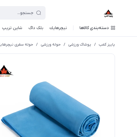
دسته‌بندی کالاها
نيچرهايك
بلک داگ
شاین تریپ
پاییز کمپ
/
پوشاک ورزشی
/
حوله ورزشی
/
حوله سفری نیچرهایک | FS009