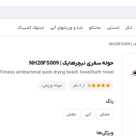
انکر
استنلی
سانتکو
شنا و ورزشهای آبی
استوک کمپینگ
NH20
حوله سفری نیچرهایک | NH20FS009
Fitness antibacterial quick-drying beach towel/bath towel
حوله ورزشی
از 11 نظر
رنگ
مشکی
آبی
بنفش
ویژگی‌ها