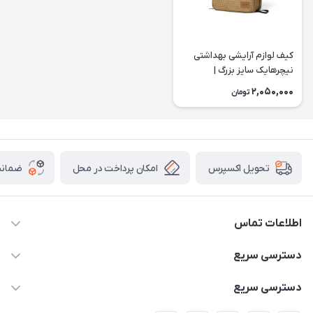
کیف لوازم آرایشی بهداشتی
نیچرهایک سایز بزرگ |
NH20SN010
2,050,000
تومان
امکان پرداخت در محل
ضمانت
تحویل اکسپرس
اطلاعات تماس
02166456492 - 09121933405
دسترسی سریع
info@paeezcamp.ir
خرید کیسه خواب
دسترسی سریع
تهران،ضلع شرقی میدان منیریه،پلاک5،واحد2 ( از ساعت 10 تا 17 )
میز تاشو