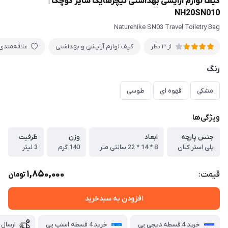
کیف لوازم آرایشی بهداشتی نیچرهایک سایز کوچک |
NH20SN010
Naturehike SN03 Travel Toiletry Bag
کیف لوازم آرایشی و بهداشتی
علاقه‌مندی
از 3 نظر
رنگ
مشکی
قهوه ای
طوسی
ویژگی‌ها
جنس پارچه
ابعاد
وزن
ظرفیت
پلی استر کتان
8 * 14 * 22 سانتی متر
140 گرم
3 لیتر
1,850,000
قیمت:
تومان
افزودن به سبدخرید
خرید 4 قسطه دیجی پی
خرید 4 قسطه اسنپ پی
ارسال 